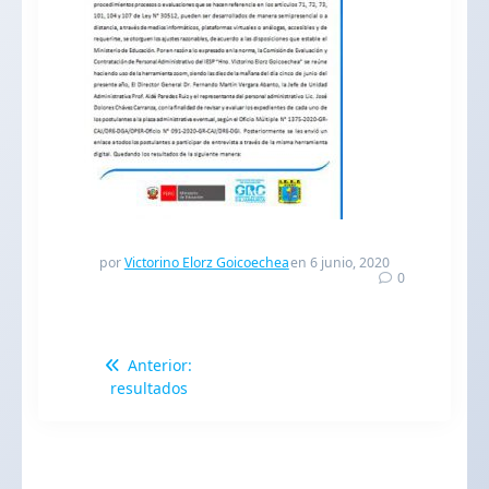
por
Victorino Elorz Goicoechea
en 6 junio, 2020
0
Navegación
Entrada
Anterior:
de
anterior:
resultados
entradas