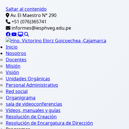
Saltar al contenido
Av. El Maestro N° 290
+51 (076)365741
informes@iesphveg.edu.pe
Inicio
Nosotros
Docentes
Misión
Visión
Unidades Orgánicas
Personal Administrativo
Red social
Organigrama
sala de videoconferencias
Vídeos, manuales y guías
Resolución de Creación
Resolución de Encargatura de Dirección