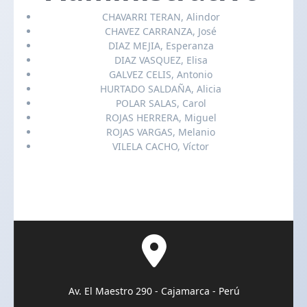
CHAVARRI TERAN, Alindor
CHAVEZ CARRANZA, José
DIAZ MEJIA, Esperanza
DIAZ VASQUEZ, Elisa
GALVEZ CELIS, Antonio
HURTADO SALDAÑA, Alicia
POLAR SALAS, Carol
ROJAS HERRERA, Miguel
ROJAS VARGAS, Melanio
VILELA CACHO, Víctor
Av. El Maestro 290 - Cajamarca - Perú