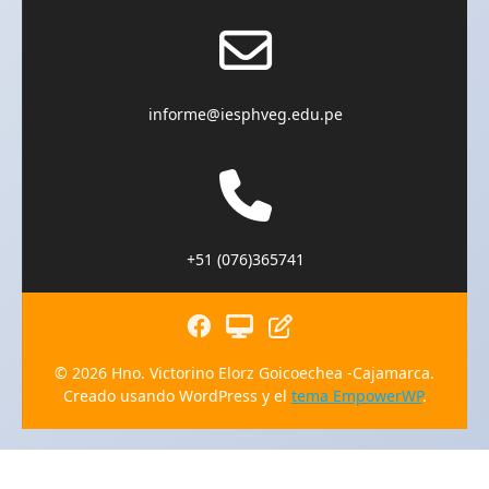
informe@iesphveg.edu.pe
+51 (076)365741
© 2026 Hno. Victorino Elorz Goicoechea -Cajamarca.
Creado usando WordPress y el
tema EmpowerWP
.