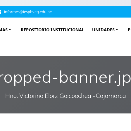
informes@iesphveg.edu.pe
MAS
REPOSITORIO INSTITUCIONAL
UNIDADES
P
ropped-banner.j
Hno. Victorino Elorz Goicoechea -Cajamarca