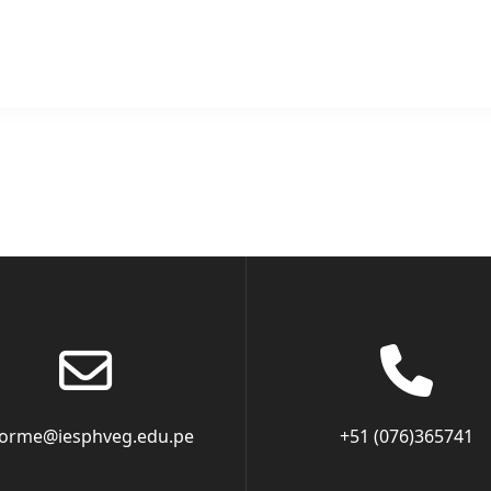
forme@iesphveg.edu.pe
+51 (076)365741