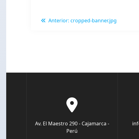
Navegación
Entrada
Anterior:
cropped-banner.jpg
anterior:
de
entradas
Av. El Maestro 290 - Cajamarca -
in
Perú