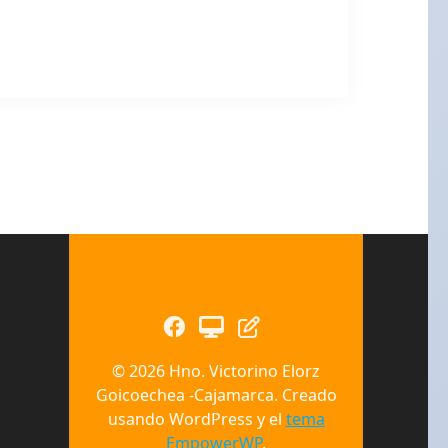
© 2026 Hno. Victorino Elorz
Goicoechea -Cajamarca. Creado
usando WordPress y el
tema
EmpowerWP
.