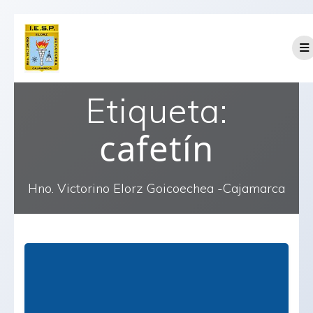
Saltar
al
contenido
Etiqueta:
cafetín
Hno. Victorino Elorz Goicoechea -Cajamarca