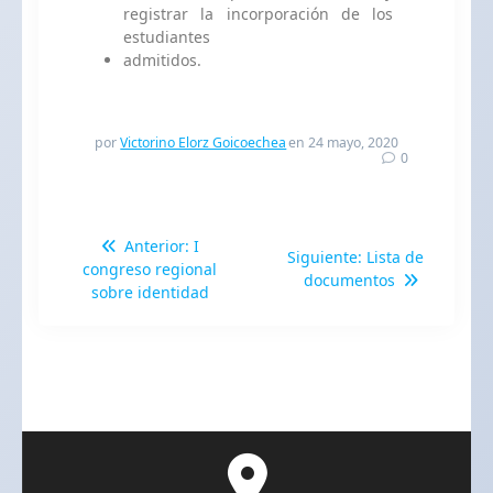
registrar la incorporación de los
estudiantes
admitidos.
por
Victorino Elorz Goicoechea
en 24 mayo, 2020
0
Anterior:
I
Siguiente:
Lista de
congreso regional
documentos
sobre identidad