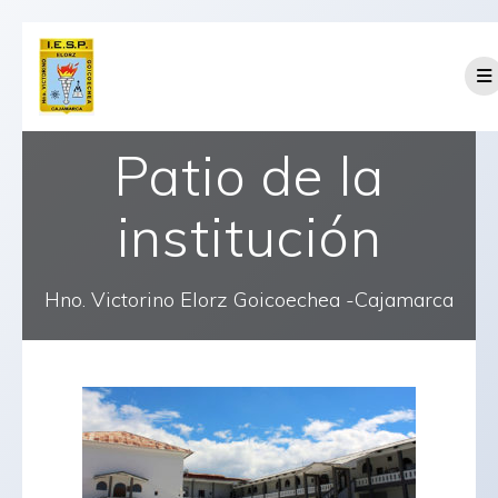
Saltar
al
contenido
Patio de la
institución
Hno. Victorino Elorz Goicoechea -Cajamarca